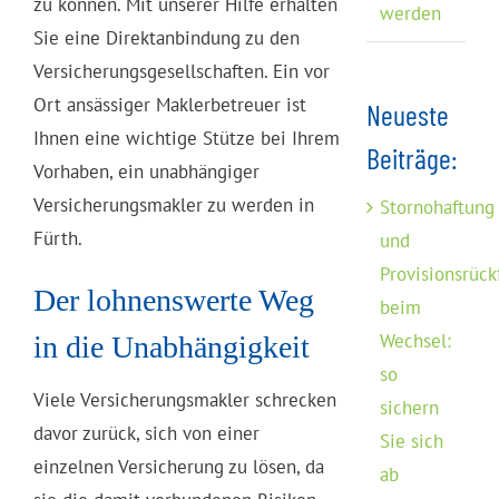
zu können. Mit unserer Hilfe erhalten
werden
Sie eine Direktanbindung zu den
Versicherungsgesellschaften. Ein vor
Ort ansässiger Maklerbetreuer ist
Neueste
Ihnen eine wichtige Stütze bei Ihrem
Beiträge:
Vorhaben, ein unabhängiger
Versicherungsmakler zu werden in
Stornohaftung
Fürth.
und
Provisionsrück
Der lohnenswerte Weg
beim
Wechsel:
in die Unabhängigkeit
so
Viele Versicherungsmakler schrecken
sichern
davor zurück, sich von einer
Sie sich
einzelnen Versicherung zu lösen, da
ab