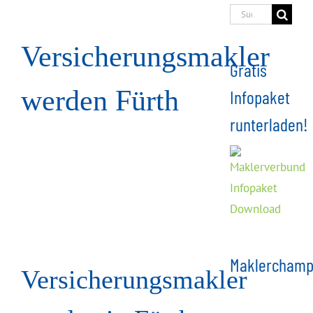
Suche
nach:
Versicherungsmakler
Gratis
werden Fürth
Infopaket
runterladen!
Maklerchamp
Versicherungsmakler