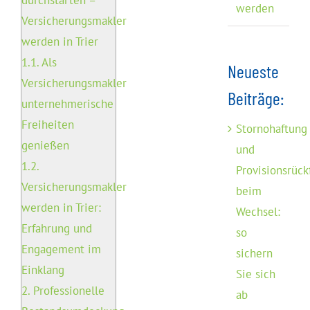
durchstarten –
werden
Versicherungsmakler
werden in Trier
1.1.
Als
Neueste
Versicherungsmakler
Beiträge:
unternehmerische
Freiheiten
Stornohaftung
genießen
und
1.2.
Provisionsrück
Versicherungsmakler
beim
werden in Trier:
Wechsel:
Erfahrung und
so
Engagement im
sichern
Einklang
Sie sich
2.
Professionelle
ab