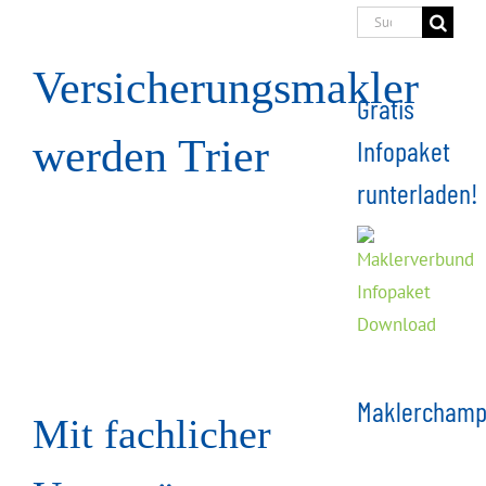
Suche
nach:
Versicherungsmakler
Gratis
werden Trier
Infopaket
runterladen!
Maklerchamp
Mit fachlicher