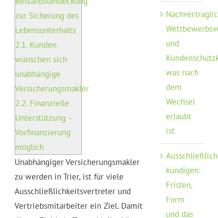
Bestandsumdeckung
Nachvertragli
zur Sicherung des
Wettbewerbsv
Lebensunterhalts
und
2.1.
Kunden
Kundenschutzk
wünschen sich
was nach
unabhängige
dem
Versicherungsmakler
Wechsel
2.2.
Finanzielle
erlaubt
Unterstützung –
ist
Vorfinanzierung
möglich
Ausschließlich
Unabhängiger Versicherungsmakler
kündigen:
zu werden in Trier, ist für viele
Fristen,
Ausschließlichkeitsvertreter und
Form
Vertriebsmitarbeiter ein Ziel. Damit
und das