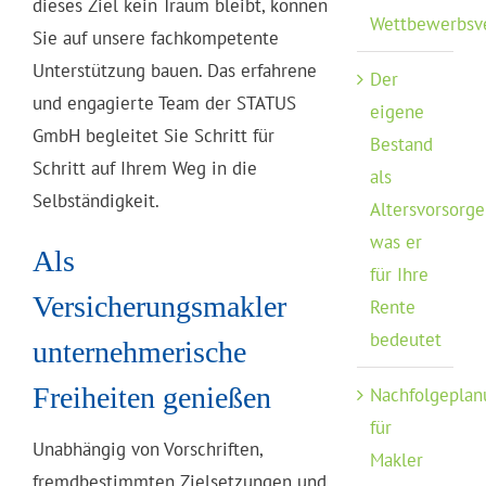
dieses Ziel kein Traum bleibt, können
Wettbewerbsv
Sie auf unsere fachkompetente
Unterstützung bauen. Das erfahrene
Der
und engagierte Team der STATUS
eigene
GmbH begleitet Sie Schritt für
Bestand
Schritt auf Ihrem Weg in die
als
Selbständigkeit.
Altersvorsorge
was er
Als
für Ihre
Versicherungsmakler
Rente
bedeutet
unternehmerische
Freiheiten genießen
Nachfolgeplan
für
Unabhängig von Vorschriften,
Makler
fremdbestimmten Zielsetzungen und