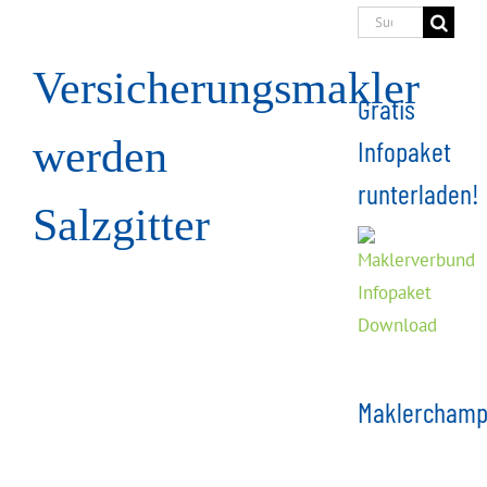
Suche
nach:
Versicherungsmakler
Gratis
werden
Infopaket
runterladen!
Salzgitter
Maklerchamp