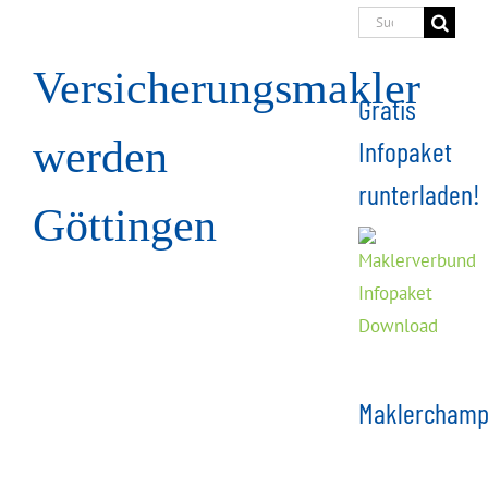
Suche
nach:
Versicherungsmakler
Gratis
werden
Infopaket
runterladen!
Göttingen
Maklerchamp