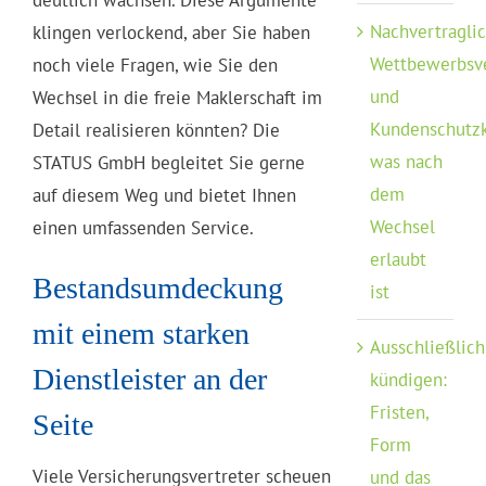
deutlich wachsen. Diese Argumente
Nachvertragli
klingen verlockend, aber Sie haben
Wettbewerbsv
noch viele Fragen, wie Sie den
und
Wechsel in die freie Maklerschaft im
Kundenschutzk
Detail realisieren könnten? Die
was nach
STATUS GmbH begleitet Sie gerne
dem
auf diesem Weg und bietet Ihnen
Wechsel
einen umfassenden Service.
erlaubt
Bestandsumdeckung
ist
mit einem starken
Ausschließlich
Dienstleister an der
kündigen:
Fristen,
Seite
Form
Viele Versicherungsvertreter scheuen
und das