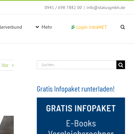
0941 / 698 7882 00
|
info@statusgmbh.de
lerverbund
Mehr
Login IntraNET
Suche
Vor
nach:
Gratis Infopaket runterladen!