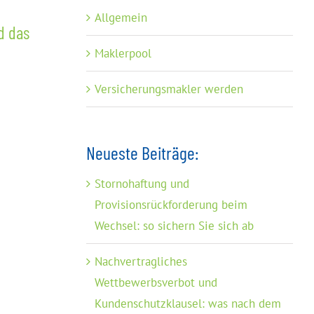
Der eigene Bestand als
Nach
Allgemein
d das
Altersvorsorge: was er für Ihre
Maklerpool
Rente bedeutet
Versicherungsmakler werden
Neueste Beiträge:
Stornohaftung und
Provisionsrückforderung beim
Wechsel: so sichern Sie sich ab
Nachvertragliches
Wettbewerbsverbot und
Kundenschutzklausel: was nach dem