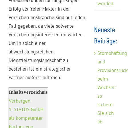
Voraussetzungen für langfristigen
werden
Erfolg als freier Makler in der
Versicherungsbranche sind auf jeden
Fall gegeben, da viele solvente
Neueste
Versicherungsinteressenten warten.
Beiträge:
Um in solch einer
abwechslungsreichen
Stornohaftung
Dienstleistungslandschaft zu
und
bestehen ist ein strategischer
Provisionsrück
Partner äußerst hilfreich.
beim
Wechsel:
Inhaltsverzeichnis
so
Verbergen
sichern
1.
STATUS GmbH
Sie sich
als kompetenter
ab
Partner von