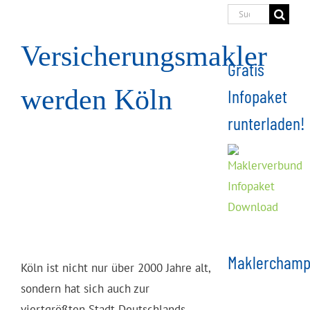
Suche
nach:
Versicherungsmakler
Gratis
werden Köln
Infopaket
runterladen!
Maklerchamp
Köln ist nicht nur über 2000 Jahre alt,
sondern hat sich auch zur
viertgrößten Stadt Deutschlands