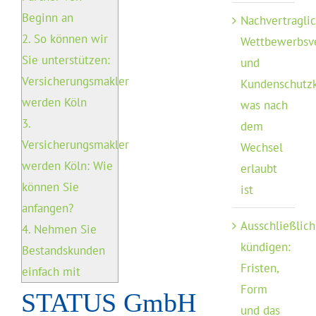
Beginn an
Nachvertragli
2.
So können wir
Wettbewerbsv
Sie unterstützen:
und
Versicherungsmakler
Kundenschutzk
werden Köln
was nach
3.
dem
Versicherungsmakler
Wechsel
werden Köln: Wie
erlaubt
können Sie
ist
anfangen?
Ausschließlich
4.
Nehmen Sie
kündigen:
Bestandskunden
Fristen,
einfach mit
Form
STATUS GmbH
und das