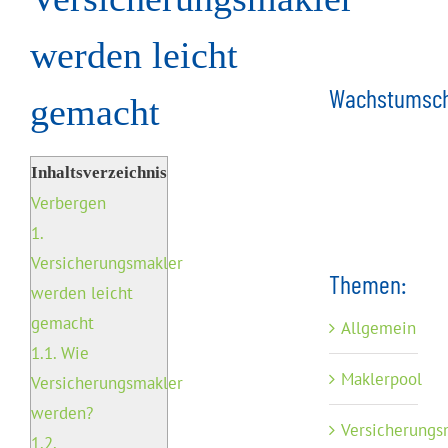
werden leicht
Wachstumsch
gemacht
Inhaltsverzeichnis
Verbergen
1.
Versicherungsmakler
Themen:
werden leicht
gemacht
Allgemein
1.1.
Wie
Maklerpool
Versicherungsmakler
werden?
Versicherungs
1.2.