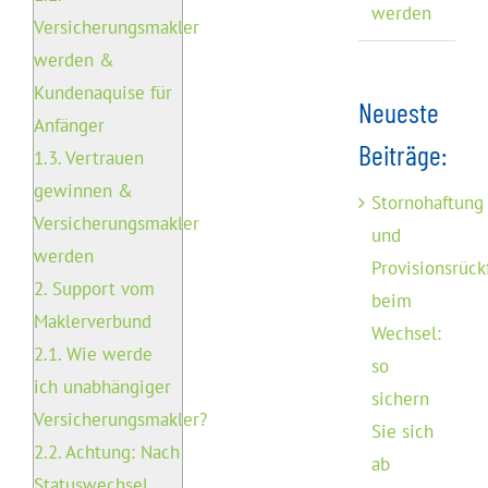
werden
Versicherungsmakler
werden &
Kundenaquise für
Neueste
Anfänger
Beiträge:
1.3.
Vertrauen
gewinnen &
Stornohaftung
Versicherungsmakler
und
werden
Provisionsrück
2.
Support vom
beim
Maklerverbund
Wechsel:
2.1.
Wie werde
so
ich unabhängiger
sichern
Versicherungsmakler?
Sie sich
2.2.
Achtung: Nach
ab
Statuswechsel