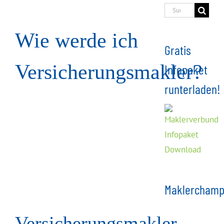
Suche
nach:
Wie werde ich
Gratis
Versicherungsmakler?
Infopaket
runterladen!
Maklerchamp
Versicherungsmakler