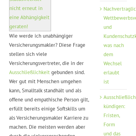
nicht erneut in
Nachvertragli
eine Abhängigkeit
Wettbewerbsv
geraten!
und
Wie werde ich unabhängiger
Kundenschutzk
Versicherungsmakler? Diese Frage
was nach
stellen sich viele
dem
Versicherungsvertreter, die in der
Wechsel
Ausschließlichkeit
gebunden sind.
erlaubt
Wer gut mit Menschen umgehen
ist
kann, Smalltalk standhält und als
Ausschließlich
offene und empathische Person gilt,
kündigen:
erfüllt bereits einige Softskills um
Fristen,
als Versicherungsmakler Karriere zu
Form
machen. Die meisten werden aber
und das
durch die vielversprechenden