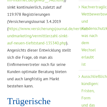
im-internet.de/gewo/__34d.html
))
Nachvertragli
sinkt kontinuierlich, zuletzt auf
Wettbewerbsv
119.978 Registrierungen
und
(VersicherungsJournal 3.4.2019
Kundenschutzk
(
https://www.versicherungsjournal.de/vertrieb-
was nach
undmarketing/vermittlerzahl-sinkt-
dem
auf-neuen-tiefststand-135340.php
).
Wechsel
Angesichts dieser Entwicklung stellt
erlaubt
sich die Frage, ob man als
ist
Einfirmenvertreter noch für seine
Kunden optimale Beratung bieten
Ausschließlich
und auch langfristig am Markt
kündigen:
bestehen kann.
Fristen,
Form
Trügerische
und das