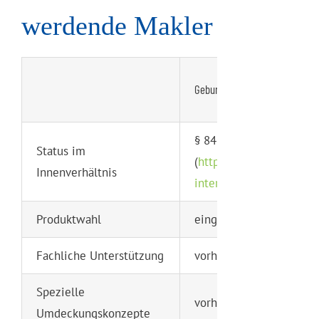
werdende Makler
Gebundener Vertrieb
§ 84 HGB
Status im
(
http://www.gesetze-im
Innenverhältnis
internet.de/hgb/__84.ht
Produktwahl
eingeschränkt
Fachliche Unterstützung
vorhanden
Spezielle
vorhanden
Umdeckungskonzepte