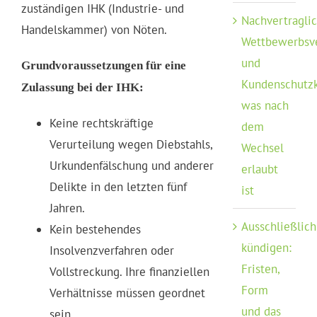
zuständigen IHK (Industrie- und
Nachvertragli
Handelskammer) von Nöten.
Wettbewerbsv
und
Grundvoraussetzungen für eine
Kundenschutzk
Zulassung bei der IHK:
was nach
Keine rechtskräftige
dem
Verurteilung wegen Diebstahls,
Wechsel
Urkundenfälschung und anderer
erlaubt
Delikte in den letzten fünf
ist
Jahren.
Ausschließlich
Kein bestehendes
kündigen:
Insolvenzverfahren oder
Fristen,
Vollstreckung. Ihre finanziellen
Form
Verhältnisse müssen geordnet
und das
sein.