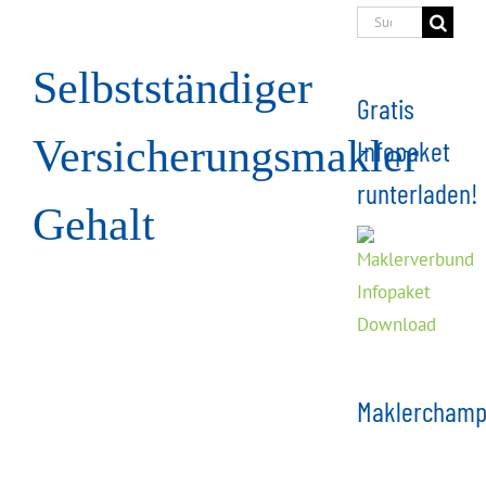
Suche
nach:
Selbstständiger
Gratis
Versicherungsmakler
Infopaket
runterladen!
Gehalt
Maklerchamp