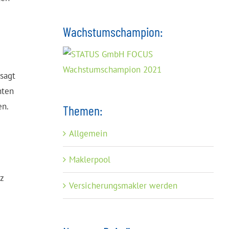
Wachstumschampion:
 sagt
nten
en.
Themen:
Allgemein
Maklerpool
z
Versicherungsmakler werden