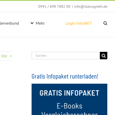
0941 / 698 7882 00
|
info@statusgmbh.de
lerverbund
Mehr
Login IntraNET
Suche
Vor
nach:
Gratis Infopaket runterladen!