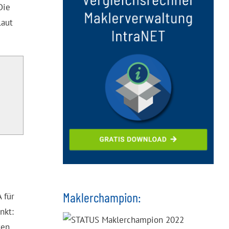
Die
laut
Maklerchampion:
 für
nkt:
ten