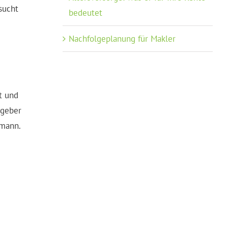
sucht
bedeutet
Nachfolgeplanung für Makler
t und
zgeber
tmann.