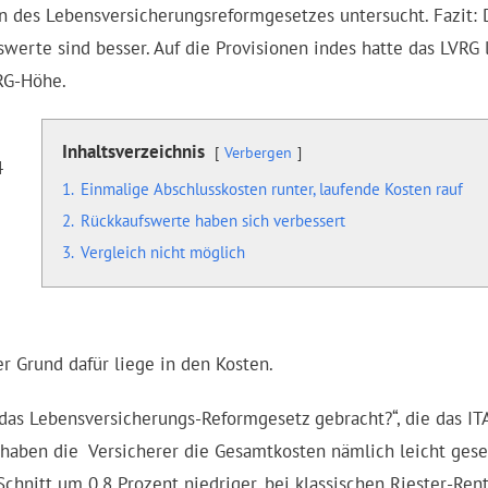
en des Lebensversicherungsreformgesetzes untersucht. Fazit: 
werte sind besser. Auf die Provisionen indes hatte das LVRG 
RG-Höhe.
Inhaltsverzeichnis
Verbergen
4
1.
Einmalige Abschlusskosten runter, laufende Kosten rauf
2.
Rückkaufswerte haben sich verbessert
3.
Vergleich nicht möglich
er Grund dafür liege in den Kosten.
das Lebensversicherungs-Reformgesetz gebracht?“, die das ITA
, haben die Versicherer die Gesamtkosten nämlich leicht gese
Schnitt um 0,8 Prozent niedriger, bei klassischen Riester-Ren