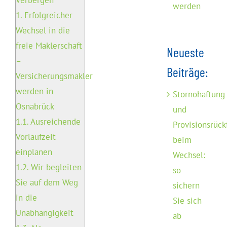
Verbergen
werden
1.
Erfolgreicher
Wechsel in die
freie Maklerschaft
Neueste
–
Beiträge:
Versicherungsmakler
werden in
Stornohaftung
Osnabrück
und
1.1.
Ausreichende
Provisionsrück
Vorlaufzeit
beim
einplanen
Wechsel:
1.2.
Wir begleiten
so
Sie auf dem Weg
sichern
in die
Sie sich
Unabhängigkeit
ab