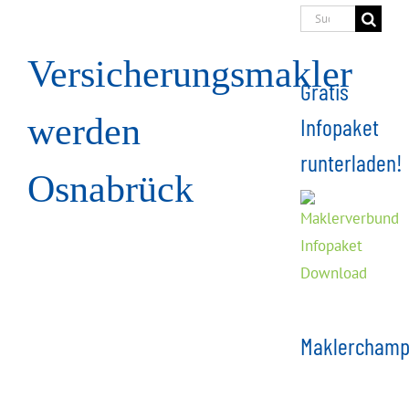
Suche
nach:
Versicherungsmakler
Gratis
werden
Infopaket
runterladen!
Osnabrück
Maklerchamp