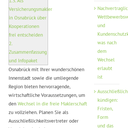
1.3.
Als
Nachvertragli
Versicherungsmakler
Wettbewerbsv
in Osnabrück über
und
Kooperationen
Kundenschutzk
frei entscheiden
was nach
2.
dem
Zusammenfassung
Wechsel
und Infopaket
erlaubt
Osnabrück mit Ihrer wunderschönen
ist
Innenstadt sowie die umliegende
Region bieten hervorragende,
Ausschließlich
wirtschaftliche Voraussetzungen, um
kündigen:
den
Wechsel in die freie Maklerschaft
Fristen,
zu vollziehen. Planen Sie als
Form
Ausschließlichkeitsvertreter oder
und das