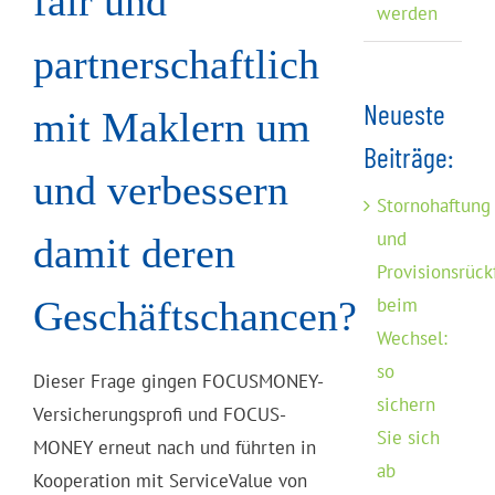
fair und
werden
partnerschaftlich
Neueste
mit Maklern um
Beiträge:
und verbessern
Stornohaftung
und
damit deren
Provisionsrück
Geschäftschancen?
beim
Wechsel:
so
Dieser Frage gingen FOCUSMONEY-
sichern
Versicherungsprofi und FOCUS-
Sie sich
MONEY erneut nach und führten in
ab
Kooperation mit ServiceValue von