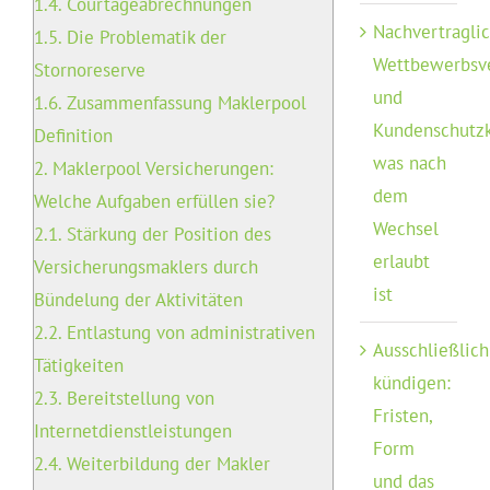
1.4.
Courtageabrechnungen
Nachvertragli
1.5.
Die Problematik der
Wettbewerbsv
Stornoreserve
und
1.6.
Zusammenfassung Maklerpool
Kundenschutzk
Definition
was nach
2.
Maklerpool Versicherungen:
dem
Welche Aufgaben erfüllen sie?
Wechsel
2.1.
Stärkung der Position des
erlaubt
Versicherungsmaklers durch
ist
Bündelung der Aktivitäten
2.2.
Entlastung von administrativen
Ausschließlich
Tätigkeiten
kündigen:
2.3.
Bereitstellung von
Fristen,
Internetdienstleistungen
Form
2.4.
Weiterbildung der Makler
und das