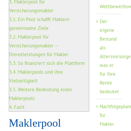
3.
Maklerpool für
Wettbewerbsv
Versicherungsmakler
3.1.
Ein Pool schafft Maklern
Der
gemeinsame Ziele
eigene
3.2.
Maklerpool für
Bestand
Versicherungsmakler –
als
Dienstleistungen für Makler
Altersvorsorge
3.3.
So finanziert sich die Plattform
was er
3.4.
Maklerpools und ihre
für Ihre
Vielseitigkeit
Rente
3.5.
Weitere Bedeutung eines
bedeutet
Maklerpools
Nachfolgeplan
4.
Fazit
für
Maklerpool
Makler