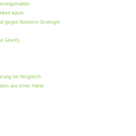
cherungsmakler
sinken kaum
and gegen Konzern-Strategie
34d GewO)
arung im Vergleich
alles aus einer Hand