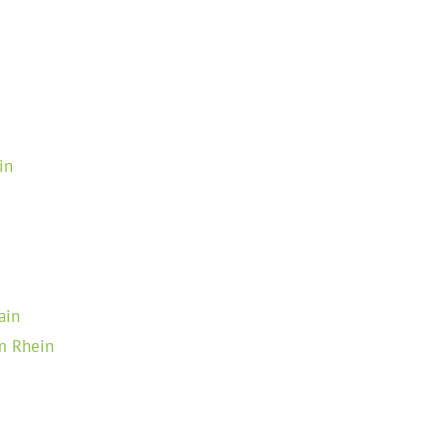
in
ain
m Rhein